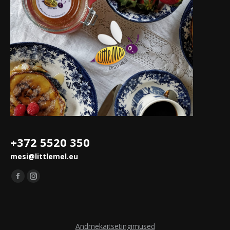
+372 5520 350
mesi@littlemel.eu
Leidke meid saidilt:
Facebook
Instagram
leht
leht
avaneb
avaneb
uues
uues
Andmekaitsetingimused