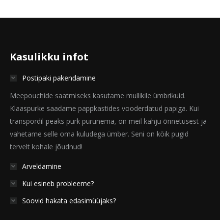
Kasulikku infot
Postipaki pakendamine
Meepouchide saatmiseks kasutame mullikile ümbrikuid.
Klaaspurke saadame pappkastides vooderdatud papiga. Kui
transpordil peaks purk purunema, on meil kahju õnnetusest ja
vahetame selle oma kuludega ümber. Seni on kõik pugid
tervelt kohale jõudnud!
Arveldamine
Kui esineb probleeme?
Soovid hakata edasimüüjaks?