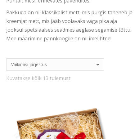
Puhtalt mesi, erinevates pakendites.
Pakkuda on nii klassikalist mett, mis purgis taheneb ja
kreemjat mett, mis jääb voolavaks väga pika aja
jooksul spetsiaalses seadmes aeglase segamise tõttu.
Mee määrimine pannkoogile on nii imelihtne!
Kuvatakse kõik 13 tulemust