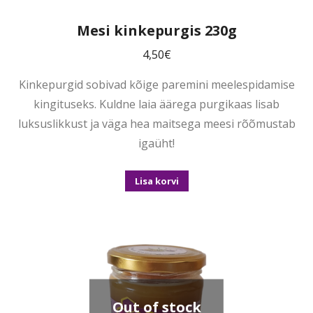
Mesi kinkepurgis 230g
4,50
€
Kinkepurgid sobivad kõige paremini meelespidamise
kingituseks. Kuldne laia äärega purgikaas lisab
luksuslikkust ja väga hea maitsega meesi rõõmustab
igaüht!
Lisa korvi
Out of stock