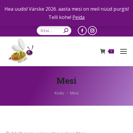
Hea uudis! Värske 2026. aasta mesi on meil nüüd purgis!
Telli kohe!
Peida
Otsing:
Facebook
Instagram
leht
leht
avaneb
avaneb
0
uues
uues
aknas
aknas
Mesi
Sa oled siin:
Kodu
Mesi