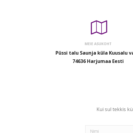
MEIE ASUKOHT
Püssi talu Saunja küla Kuusalu v
74636 Harjumaa Eesti
Kui sul tekkis kü
Nimi