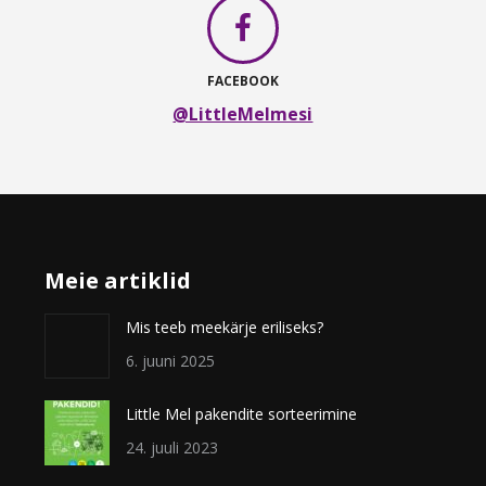
FACEBOOK
@LittleMelmesi
Meie artiklid
Mis teeb meekärje eriliseks?
6. juuni 2025
Little Mel pakendite sorteerimine
24. juuli 2023