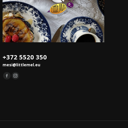
+372 5520 350
mesi@littlemel.eu
Leidke meid saidilt:
Facebook
Instagram
leht
leht
avaneb
avaneb
uues
uues
aknas
aknas