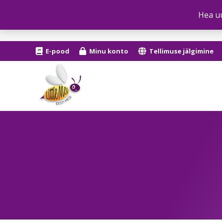
Hea uu
E-pood
Minu konto
Tellimuse jälgimine