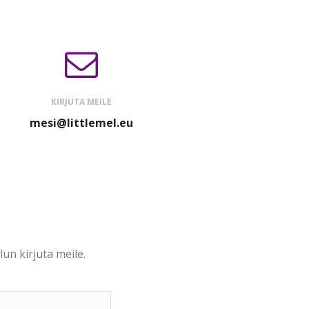
KIRJUTA MEILE
mesi@littlemel.eu
lun kirjuta meile.