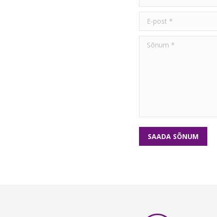
E-post *
Sõnum *
SAADA SÕNUM