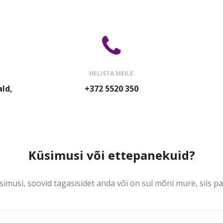
HELISTA MEILE
ald,
+372 5520 350
Küsimusi või ettepanekuid?
simusi, soovid tagasisidet anda või on sul mõni mure, siis pa