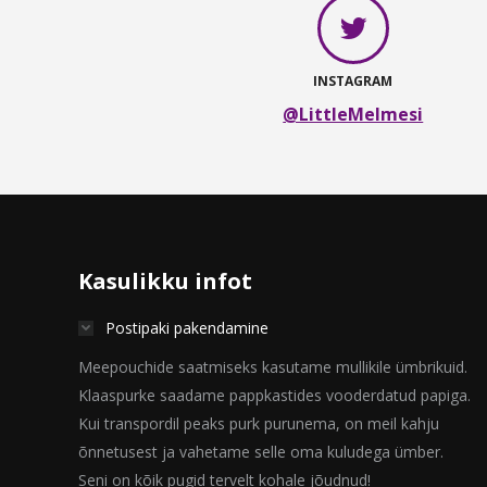
INSTAGRAM
@LittleMelmesi
Kasulikku infot
Postipaki pakendamine
Meepouchide saatmiseks kasutame mullikile ümbrikuid.
Klaaspurke saadame pappkastides vooderdatud papiga.
Kui transpordil peaks purk purunema, on meil kahju
õnnetusest ja vahetame selle oma kuludega ümber.
Seni on kõik pugid tervelt kohale jõudnud!