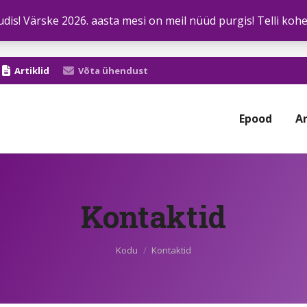
dis! Värske 2026. aasta mesi on meil nüüd purgis! Telli kohe
Artiklid
Võta ühendust
Epood
Ar
Kontaktid
Sa oled siin:
Kodu
Kontaktid