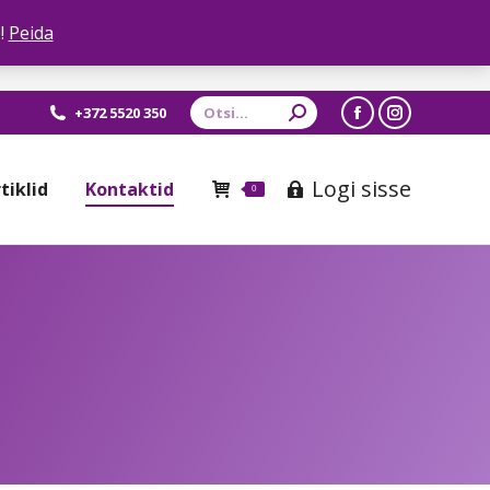
!
Peida
Otsing:
+372 5520 350
Facebook
Instagram
leht
leht
Logi sisse
tiklid
Kontaktid
avaneb
avaneb
0
uues
uues
aknas
aknas