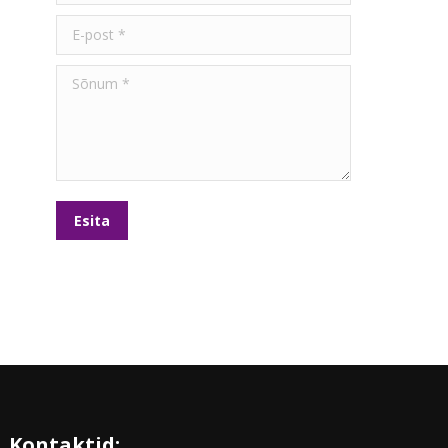
E-post *
Sõnum *
Esita
Kontaktid: