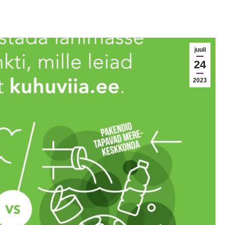
juuli
24
2023