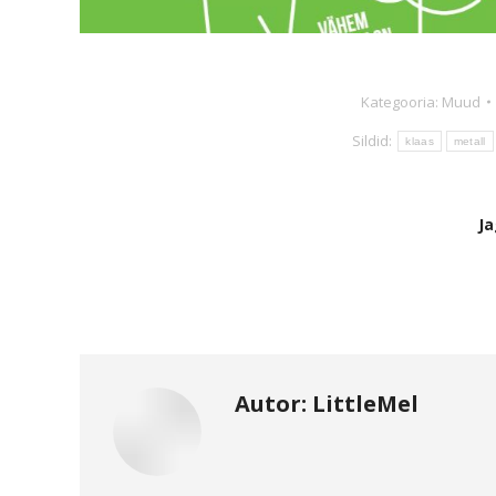
Kategooria:
Muud
Sildid:
klaas
metall
Ja
Autor:
LittleMel