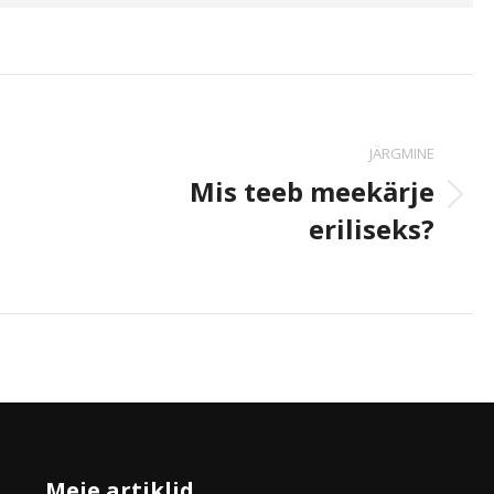
JÄRGMINE
Mis teeb meekärje
Järgmine
eriliseks?
postitus:
Meie artiklid