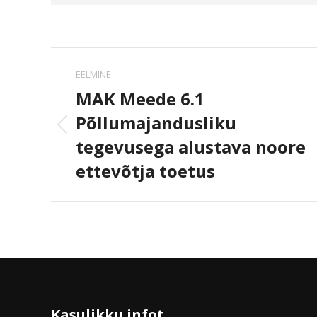
Postituse
EELMINE
navigeerimine
MAK Meede 6.1
Põllumajandusliku
Eelmine
tegevusega alustava noore
postitus:
ettevõtja toetus
Kasulikku infot