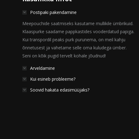
Postipaki pakendamine
Meepouchide saatmiseks kasutame mullikile ümbrikuid.
Klaaspurke saadame pappkastides vooderdatud papiga.
Kui transpordil peaks purk purunema, on meil kahju
õnnetusest ja vahetame selle oma kuludega ümber.
Seni on kõik pugid tervelt kohale jõudnud!
Arveldamine
Kui esineb probleeme?
Soovid hakata edasimüüjaks?