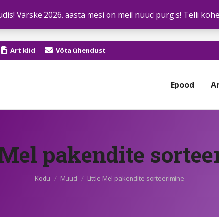
dis! Värske 2026. aasta mesi on meil nüüd purgis! Telli kohe
Artiklid
Võta ühendust
Epood
Ar
e Mel pakendite sortee
Sa oled siin:
Kodu
Muud
Little Mel pakendite sorteerimine