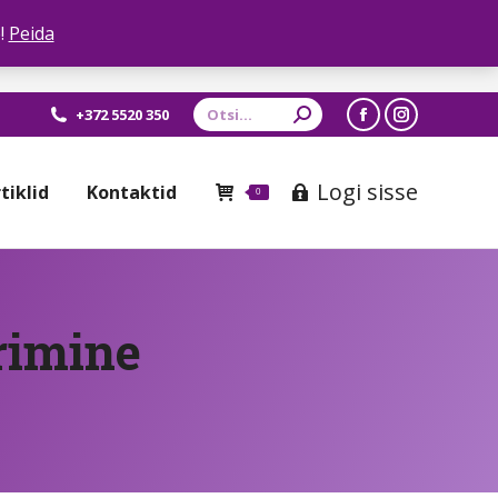
!
Peida
Otsing:
+372 5520 350
Facebook
Instagram
leht
leht
Logi sisse
tiklid
Kontaktid
avaneb
avaneb
0
uues
uues
aknas
aknas
rimine