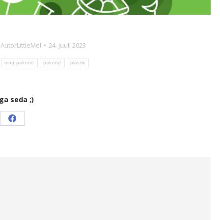
Autor
LittleMel
24. juuli 2023
muu pakend
pakend
plastik
ga seda ;)
Jaga
saidilFacebook