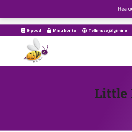
Hea uu
E-pood
Minu konto
Tellimuse jälgimine
Littl